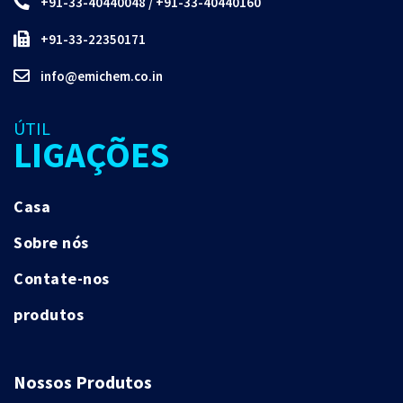
+91-33-40440048
/
+91-33-40440160
+91-33-22350171
info@emichem.co.in
ÚTIL
LIGAÇÕES
Casa
Sobre nós
Contate-nos
produtos
Nossos Produtos