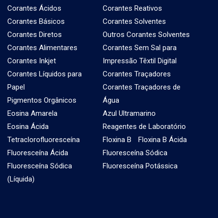
Corantes Ácidos
Corantes Reativos
Corantes Básicos
Corantes Solventes
Corantes Diretos
Outros Corantes Solventes
Corantes Alimentares
Corantes Sem Sal para
Corantes Inkjet
Impressão Têxtil Digital
Corantes Líquidos para
Corantes Traçadores
Papel
Corantes Traçadores de
Pigmentos Orgânicos
Água
Eosina Amarela
Azul Ultramarino
Eosina Ácida
Reagentes de Laboratório
Tetraclorofluoresceína
Floxina B
Floxina B Ácida
Fluoresceína Ácida
Fluoresceína Sódica
Fluoresceína Sódica
Fluoresceína Potássica
(Líquida)