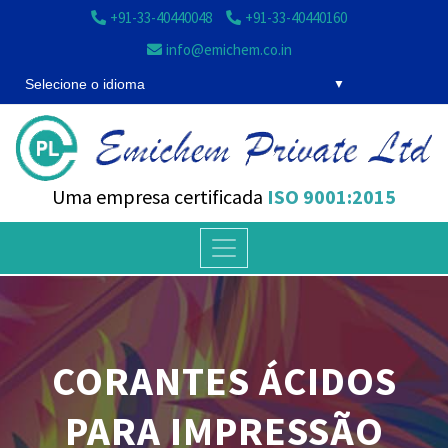
+91-33-40440048
+91-33-40440160
info@emichem.co.in
Selecione o idioma
Uma empresa certificada
ISO 9001:2015
CORANTES ÁCIDOS
PARA IMPRESSÃO