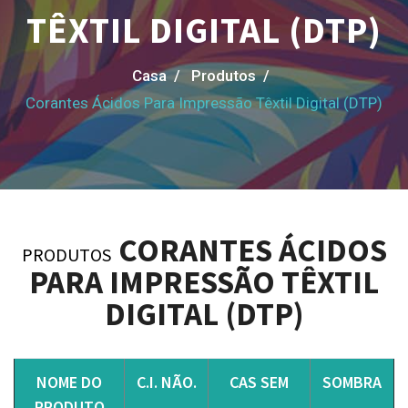
TÊXTIL DIGITAL (DTP)
Casa /
Produtos /
Corantes Ácidos Para Impressão Têxtil Digital (DTP)
CORANTES ÁCIDOS
PRODUTOS
PARA IMPRESSÃO TÊXTIL
DIGITAL (DTP)
NOME DO
C.I. NÃO.
CAS SEM
SOMBRA
PRODUTO