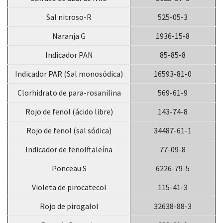
Sal nitroso-R
525-05-3
Naranja G
1936-15-8
Indicador PAN
85-85-8
Indicador PAR (Sal monosódica)
16593-81-0
Clorhidrato de para-rosanilina
569-61-9
Rojo de fenol (ácido libre)
143-74-8
Rojo de fenol (sal sódica)
34487-61-1
Indicador de fenolftaleína
77-09-8
Ponceau S
6226-79-5
Violeta de pirocatecol
115-41-3
Rojo de pirogalol
32638-88-3