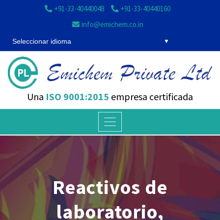
+91-33-40440048
+91-33-40440160
info@emichem.co.in
Seleccionar idioma
Una
ISO 9001:2015
empresa certificada
Reactivos de
laboratorio,