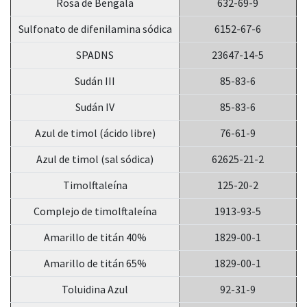
Rosa de Bengala
632-69-9
Sulfonato de difenilamina sódica
6152-67-6
SPADNS
23647-14-5
Sudán III
85-83-6
Sudán IV
85-83-6
Azul de timol (ácido libre)
76-61-9
Azul de timol (sal sódica)
62625-21-2
Timolftaleína
125-20-2
Complejo de timolftaleína
1913-93-5
Amarillo de titán 40%
1829-00-1
Amarillo de titán 65%
1829-00-1
Toluidina Azul
92-31-9