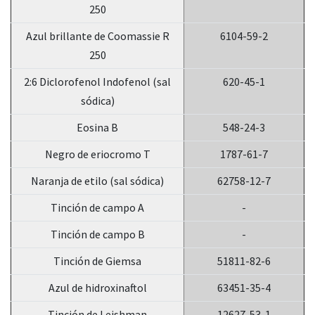
250
Azul brillante de Coomassie R
6104-59-2
250
2:6 Diclorofenol Indofenol (sal
620-45-1
sódica)
Eosina B
548-24-3
Negro de eriocromo T
1787-61-7
Naranja de etilo (sal sódica)
62758-12-7
Tinción de campo A
-
Tinción de campo B
-
Tinción de Giemsa
51811-82-6
Azul de hidroxinaftol
63451-35-4
Tinción de Leishman
12627-53-1