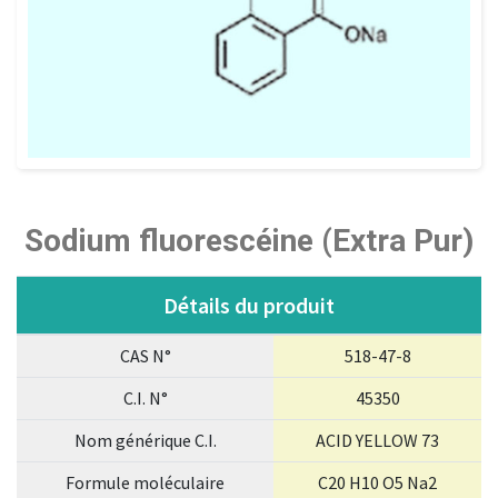
Sodium fluorescéine (Extra Pur)
Détails du produit
CAS N°
518-47-8
C.I. N°
45350
Nom générique C.I.
ACID YELLOW 73
Formule moléculaire
C20 H10 O5 Na2