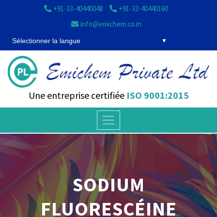
+91-33-40440048
+91-33-40440160
info@emichem.co.in
Sélectionner la langue
Une entreprise certifiée
ISO 9001:2015
SODIUM
FLUORESCÉINE