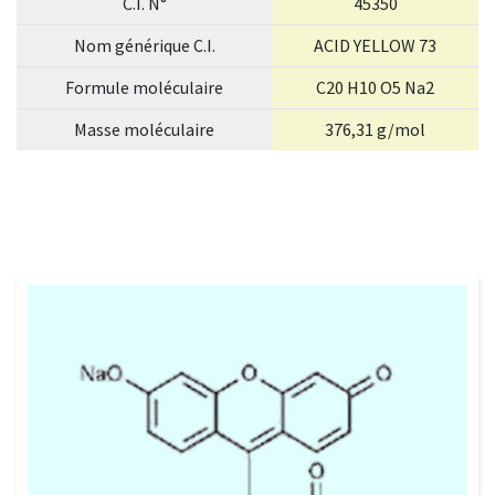
C.I. N°
45350
Nom générique C.I.
ACID YELLOW 73
Formule moléculaire
C20 H10 O5 Na2
Masse moléculaire
376,31 g/mol