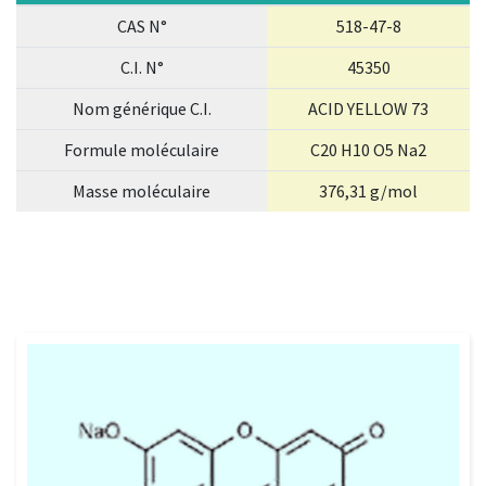
CAS N°
518-47-8
C.I. N°
45350
Nom générique C.I.
ACID YELLOW 73
Formule moléculaire
C20 H10 O5 Na2
Masse moléculaire
376,31 g/mol