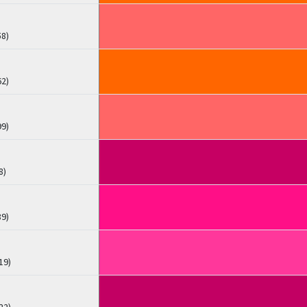
58)
62)
99)
8)
89)
19)