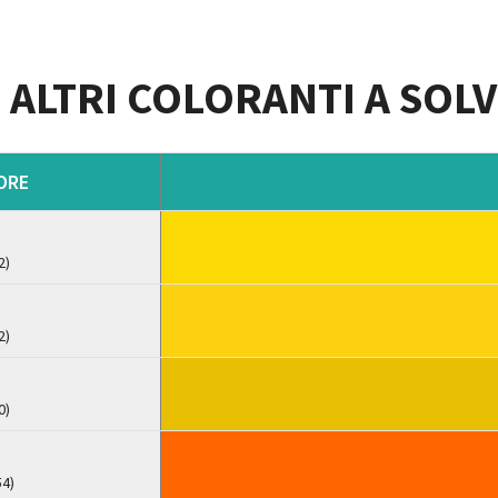
ALTRI COLORANTI A SOL
I
ORE
2)
2)
0)
54)