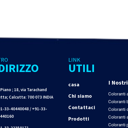
TRO
LINK
DIRIZZO
UTILI
I Nostr
casa
 Piano ; 18, via Tarachand
Coloranti a
Chi siamo
tta; Calcutta: 700 073 INDIA
Coloranti 
Contattaci
1-33-40440048
/
+91-33-
Coloranti d
440160
Coloranti 
Prodotti
Coloranti p
1-33-22350171