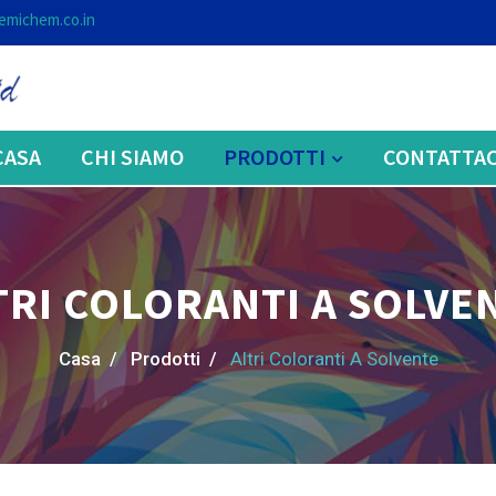
emichem.co.in
CASA
CHI SIAMO
PRODOTTI
CONTATTAC
TRI COLORANTI A SOLVE
Casa /
Prodotti /
Altri Coloranti A Solvente