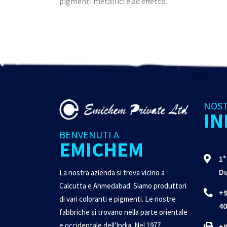
pigmenti metallici e ad effetto.
NOS
IN
BENVENUTI A
EMICHEM
1°
Du
La nostra azienda si trova vicino a
Calcutta e Ahmedabad. Siamo produttori
+9
di vari coloranti e pigmenti. Le nostre
40
fabbriche si trovano nella parte orientale
e occidentale dell'India. Nel 1977,
+9