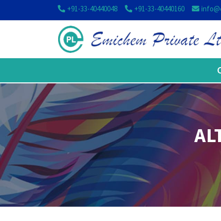
+91-33-40440048
+91-33-40440160
info@
AL