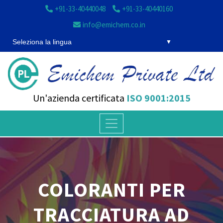
+91-33-40440048
+91-33-40440160
info@emichem.co.in
Seleziona la lingua
Un'azienda certificata
ISO 9001:2015
COLORANTI PER
TRACCIATURA AD